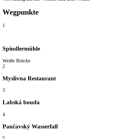
Wegpunkte
1
Spindlermühle
Weiße Brücke
2
Myslivna Restaurant
3
Labská bouda
4
Pančavský Wasserfall
5