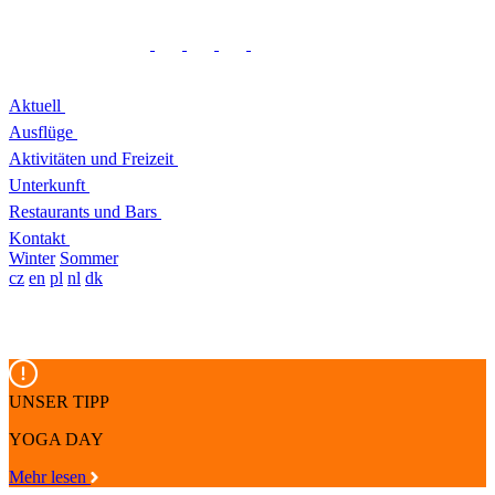
Aktuell
Ausflüge
Aktivitäten und Freizeit
Unterkunft
Restaurants und Bars
Kontakt
Winter
Sommer
cz
en
pl
nl
dk
UNSER TIPP
YOGA DAY
Mehr lesen