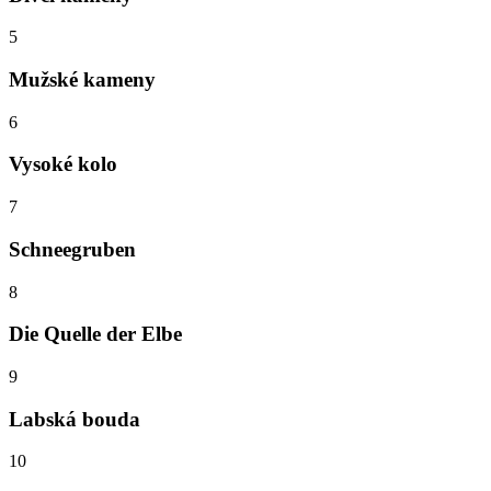
5
Mužské kameny
6
Vysoké kolo
7
Schneegruben
8
Die Quelle der Elbe
9
Labská bouda
10