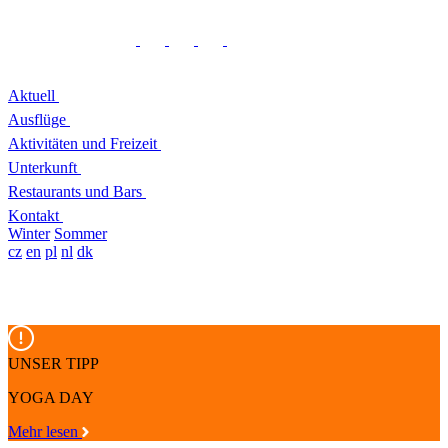
Aktuell
Ausflüge
Aktivitäten und Freizeit
Unterkunft
Restaurants und Bars
Kontakt
Winter
Sommer
cz
en
pl
nl
dk
UNSER TIPP
YOGA DAY
Mehr lesen