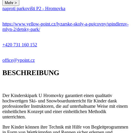
Mehr >
naproti parkovišti P2 - Hromovka
https://www.yellow-point.cz/lyzarske-skoly-a-pujcovny/spindleruv-
mlyn-2/detsky-park/
+420 731 160 152
office@ypoint.cz
BESCHREIBUNG
Der Kinderskipark U Hromovky garantiert einen qualitativ
hochwertigen Ski- und Snowboardunterricht für Kinder dank
professioneller Instruktoren, die auf unterhaltsame Weise mit einem
einheitlichen Konzept und einer einheitlichen Methodik
unterrichten.
Ihre Kinder können ihre Technik mit Hilfe von Begleitprogrammen
in Form von Wettkämpfen und Rennen sicher erlernen und