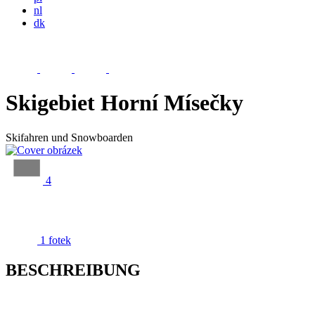
nl
dk
Skigebiet Horní Mísečky
Skifahren und Snowboarden
4
1 fotek
BESCHREIBUNG