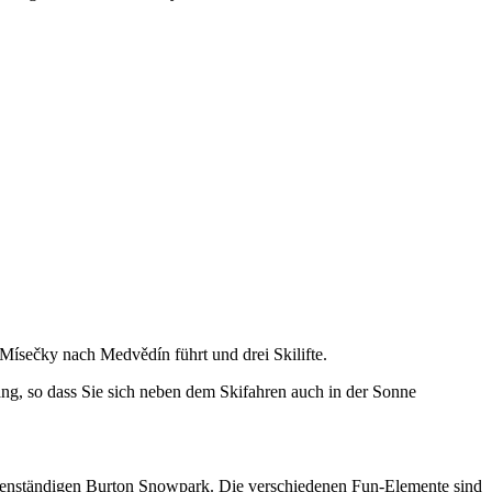
Leaflet
|
© Seznam.cz a.s. a další
 Mísečky nach Medvědín führt und drei Skilifte.
ang, so dass Sie sich neben dem Skifahren auch in der Sonne
eigenständigen Burton Snowpark. Die verschiedenen Fun-Elemente sind