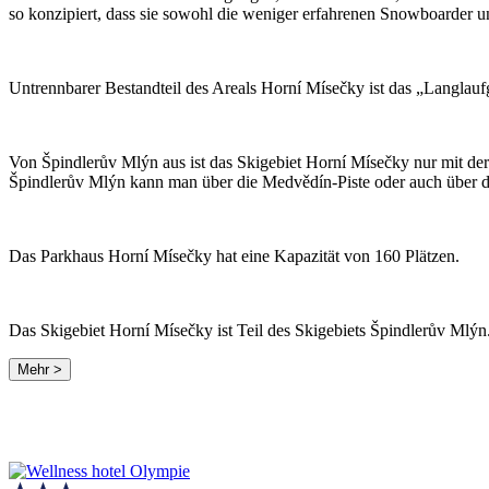
so konzipiert, dass sie sowohl die weniger erfahrenen Snowboarder und
Untrennbarer Bestandteil des Areals Horní Mísečky ist das „Langlaufg
Von Špindlerův Mlýn aus ist das Skigebiet Horní Mísečky nur mit de
Špindlerův Mlýn kann man über die Medvědín-Piste oder auch über di
Das Parkhaus Horní Mísečky hat eine Kapazität von 160 Plätzen.
Das Skigebiet Horní Mísečky ist Teil des Skigebiets Špindlerův Mlý
Mehr >