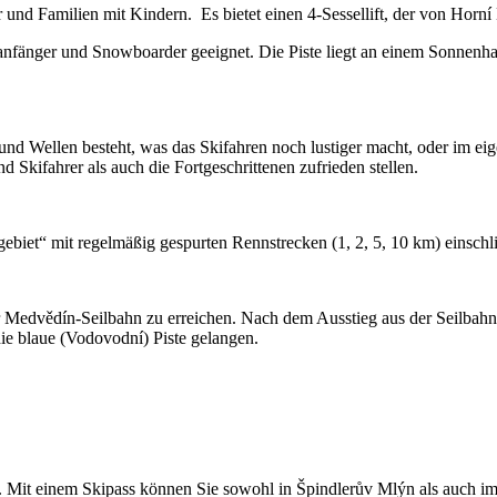
 und Familien mit Kindern. Es bietet einen 4-Sessellift, der von Horní
kianfänger und Snowboarder geeignet. Die Piste liegt an einem Sonnenh
 und Wellen besteht, was das Skifahren noch lustiger macht, oder im 
 Skifahrer als auch die Fortgeschrittenen zufrieden stellen.
ebiet“ mit regelmäßig gespurten Rennstrecken (1, 2, 5, 10 km) einschli
r Medvědín-Seilbahn zu erreichen. Nach dem Ausstieg aus der Seilbahn
e blaue (Vodovodní) Piste gelangen.
n. Mit einem Skipass können Sie sowohl in Špindlerův Mlýn als auch im