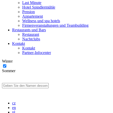
Last Minute
Hotel Spindlermühle
Pension
Appartement
Wellness und spa hotels
Firmenveranstaltungen und Teambuilding
Restaurants und Bars
Restaurant
Nachtclubs
Kontakt
Kontakt
Partner-Infocenter
Winter
Sommer
cz
en
pl