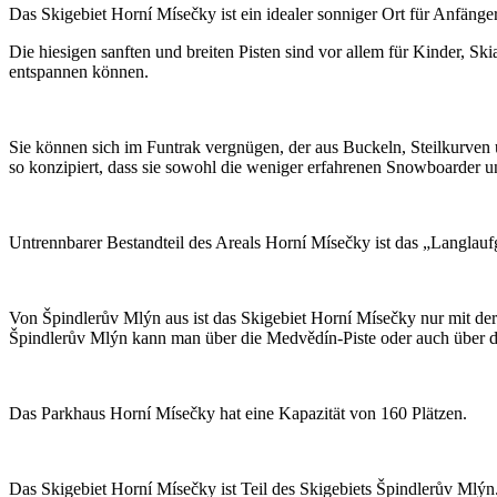
Das Skigebiet Horní Mísečky ist ein idealer sonniger Ort für Anfänger
Die hiesigen sanften und breiten Pisten sind vor allem für Kinder, S
entspannen können.
Sie können sich im Funtrak vergnügen, der aus Buckeln, Steilkurven
so konzipiert, dass sie sowohl die weniger erfahrenen Snowboarder und
Untrennbarer Bestandteil des Areals Horní Mísečky ist das „Langlaufg
Von Špindlerův Mlýn aus ist das Skigebiet Horní Mísečky nur mit de
Špindlerův Mlýn kann man über die Medvědín-Piste oder auch über di
Das Parkhaus Horní Mísečky hat eine Kapazität von 160 Plätzen.
Das Skigebiet Horní Mísečky ist Teil des Skigebiets Špindlerův Mlý