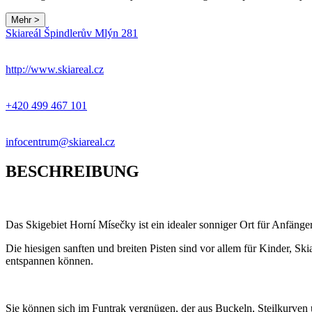
Mehr >
Skiareál Špindlerův Mlýn 281
+
−
http://www.skiareal.cz
+420 499 467 101
infocentrum@skiareal.cz
BESCHREIBUNG
Das Skigebiet Horní Mísečky ist ein idealer sonniger Ort für Anfänger
Die hiesigen sanften und breiten Pisten sind vor allem für Kinder, S
entspannen können.
Sie können sich im Funtrak vergnügen, der aus Buckeln, Steilkurven