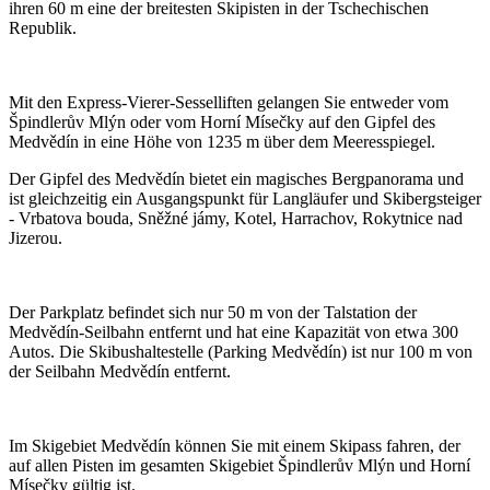
ihren 60 m eine der breitesten Skipisten in der Tschechischen
Republik.
Mit den Express-Vierer-Sesselliften gelangen Sie entweder vom
Špindlerův Mlýn oder vom Horní Mísečky auf den Gipfel des
Medvědín in eine Höhe von 1235 m über dem Meeresspiegel.
Der Gipfel des Medvědín bietet ein magisches Bergpanorama und
ist gleichzeitig ein Ausgangspunkt für Langläufer und Skibergsteiger
- Vrbatova bouda, Sněžné jámy, Kotel, Harrachov, Rokytnice nad
Jizerou.
Der Parkplatz befindet sich nur 50 m von der Talstation der
Medvědín-Seilbahn entfernt und hat eine Kapazität von etwa 300
Autos. Die Skibushaltestelle (Parking Medvědín) ist nur 100 m von
der Seilbahn Medvědín entfernt.
Im Skigebiet Medvědín können Sie mit einem Skipass fahren, der
auf allen Pisten im gesamten Skigebiet Špindlerův Mlýn und Horní
Mísečky gültig ist.