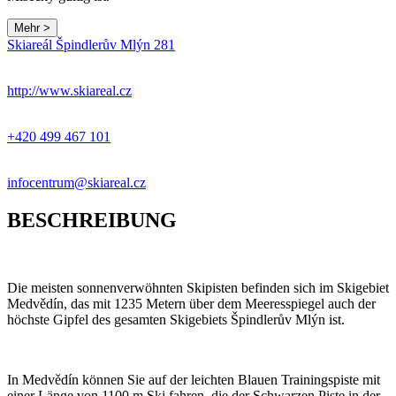
Mehr >
Leaflet
|
© Seznam.cz a.s. a další
Skiareál Špindlerův Mlýn 281
+
−
http://www.skiareal.cz
+420 499 467 101
infocentrum@skiareal.cz
BESCHREIBUNG
Die meisten sonnenverwöhnten Skipisten befinden sich im Skigebiet
Medvědín, das mit 1235 Metern über dem Meeresspiegel auch der
höchste Gipfel des gesamten Skigebiets Špindlerův Mlýn ist.
In Medvědín können Sie auf der leichten Blauen Trainingspiste mit
einer Länge von 1100 m Ski fahren, die der Schwarzen Piste in der