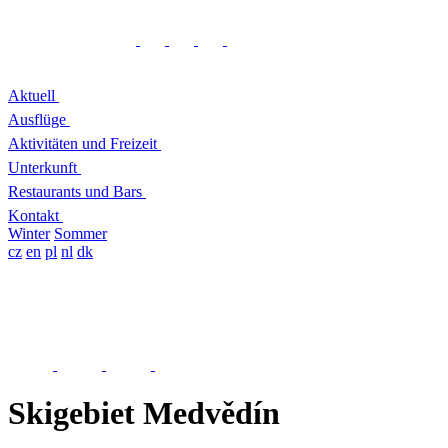
Aktuell
Ausflüge
Aktivitäten und Freizeit
Unterkunft
Restaurants und Bars
Kontakt
Winter
Sommer
cz
en
pl
nl
dk
Skigebiet Medvědín