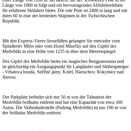
Länge von 1000 m folgt und ein hervorragendes Abfahrtserlebnis
für erfahrene Skifahrer bietet. Die rote Piste ist 2400 m lang und mit
ihren 60 m eine der breitesten Skipisten in der Tschechischen
Republik.
Mit den Express-Vierer-Sesselliften gelangen Sie entweder vom
Špindlerův Mlýn oder vom Horní Mísečky auf den Gipfel des
Medvědín in eine Höhe von 1235 m über dem Meeresspiegel.
Der Gipfel des Medvědín bietet ein magisches Bergpanorama und
ist gleichzeitig ein Ausgangspunkt für Langläufer und Skibergsteiger
- Vrbatova bouda, Sněžné jámy, Kotel, Harrachov, Rokytnice nad
Jizerou.
Der Parkplatz befindet sich nur 50 m von der Talstation der
Medvědín-Seilbahn entfernt und hat eine Kapazität von etwa 300
Autos. Die Skibushaltestelle (Parking Medvědín) ist nur 100 m von
der Seilbahn Medvědín entfernt.