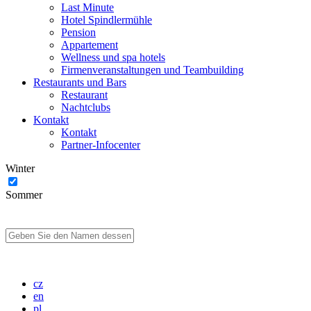
Last Minute
Hotel Spindlermühle
Pension
Appartement
Wellness und spa hotels
Firmenveranstaltungen und Teambuilding
Restaurants und Bars
Restaurant
Nachtclubs
Kontakt
Kontakt
Partner-Infocenter
Winter
Sommer
cz
en
pl