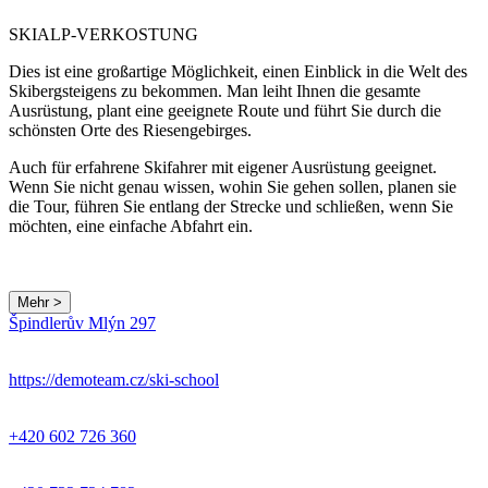
SKIALP-VERKOSTUNG
Dies ist eine großartige Möglichkeit, einen Einblick in die Welt des
Skibergsteigens zu bekommen. Man leiht Ihnen die gesamte
Ausrüstung, plant eine geeignete Route und führt Sie durch die
schönsten Orte des Riesengebirges.
Auch für erfahrene Skifahrer mit eigener Ausrüstung geeignet.
Wenn Sie nicht genau wissen, wohin Sie gehen sollen, planen sie
die Tour, führen Sie entlang der Strecke und schließen, wenn Sie
möchten, eine einfache Abfahrt ein.
Mehr >
Leaflet
|
© Seznam.cz a.s. a další
Špindlerův Mlýn 297
+
−
https://demoteam.cz/ski-school
+420 602 726 360