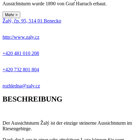
Aussichtsturm wurde 1890 von Graf Harrach erbaut.
Mehr >
Leaflet
|
© Seznam.cz a.s. a další
Žalý, čp. 95, 514 01 Benecko
+
−
http://www.zaly.cz
+420 481 010 208
+420 732 801 804
rozhledna@zaly.cz
BESCHREIBUNG
Der Aussichtsturm Žalý ist der einzige steinerne Aussichtsturm im
Riesengebirge.
Dank der Lage in einer sehr attraktiven Lage können Sie vom