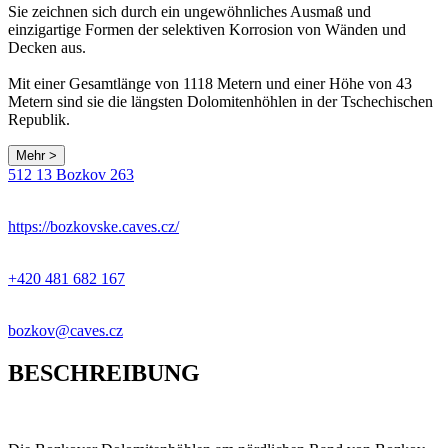
Sie zeichnen sich durch ein ungewöhnliches Ausmaß und
einzigartige Formen der selektiven Korrosion von Wänden und
Decken aus.
Mit einer Gesamtlänge von 1118 Metern und einer Höhe von 43
Metern sind sie die längsten Dolomitenhöhlen in der Tschechischen
Republik.
Mehr >
Leaflet
|
© Seznam.cz a.s. a další
512 13 Bozkov 263
+
−
https://bozkovske.caves.cz/
+420 481 682 167
bozkov@caves.cz
BESCHREIBUNG