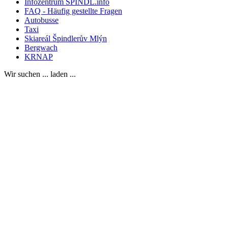
Infozentrum SPINDL.info
FAQ - Häufig gestellte Fragen
Autobusse
Taxi
Skiareál Špindlerův Mlýn
Bergwach
KRNAP
Wir suchen ... laden ...