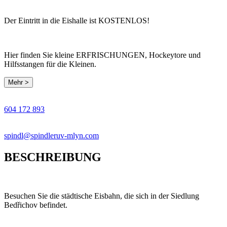
Der Eintritt in die Eishalle ist KOSTENLOS!
Hier finden Sie kleine ERFRISCHUNGEN, Hockeytore und
Hilfsstangen für die Kleinen.
Mehr >
Leaflet
|
© Seznam.cz a.s. a další
+
604 172 893
−
spindl@spindleruv-mlyn.com
BESCHREIBUNG
Besuchen Sie die städtische Eisbahn, die sich in der Siedlung
Bedřichov befindet.