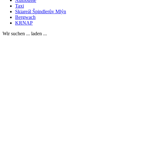
Autobusse
Taxi
Skiareál Špindlerův Mlýn
Bergwach
KRNAP
Wir suchen ... laden ...