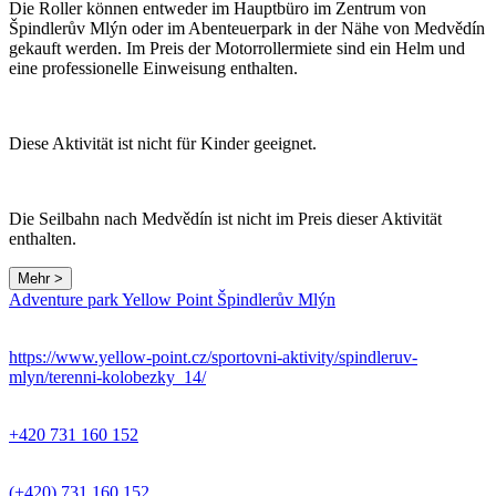
Die Roller können entweder im Hauptbüro im Zentrum von
Špindlerův Mlýn oder im Abenteuerpark in der Nähe von Medvědín
gekauft werden. Im Preis der Motorrollermiete sind ein Helm und
eine professionelle Einweisung enthalten.
Diese Aktivität ist nicht für Kinder geeignet.
Die Seilbahn nach Medvědín ist nicht im Preis dieser Aktivität
enthalten.
Mehr >
Adventure park Yellow Point Špindlerův Mlýn
https://www.yellow-point.cz/sportovni-aktivity/spindleruv-
mlyn/terenni-kolobezky_14/
+420 731 160 152
(+420) 731 160 152