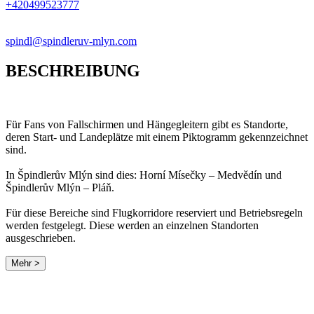
+420499523777
spindl@spindleruv-mlyn.com
BESCHREIBUNG
Für Fans von Fallschirmen und Hängegleitern gibt es Standorte,
deren Start- und Landeplätze mit einem Piktogramm gekennzeichnet
sind.
In Špindlerův Mlýn sind dies: Horní Mísečky – Medvědín und
Špindlerův Mlýn – Pláň.
Für diese Bereiche sind Flugkorridore reserviert und Betriebsregeln
werden festgelegt. Diese werden an einzelnen Standorten
ausgeschrieben.
Mehr >