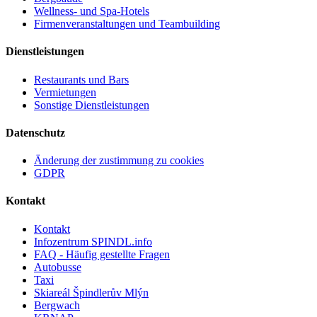
Wellness- und Spa-Hotels
Firmenveranstaltungen und Teambuilding
Dienstleistungen
Restaurants und Bars
Vermietungen
Sonstige Dienstleistungen
Datenschutz
Änderung der zustimmung zu cookies
GDPR
Kontakt
Kontakt
Infozentrum SPINDL.info
FAQ - Häufig gestellte Fragen
Autobusse
Taxi
Skiareál Špindlerův Mlýn
Bergwach