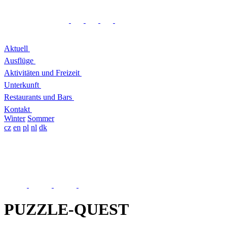
Aktuell
Ausflüge
Aktivitäten und Freizeit
Unterkunft
Restaurants und Bars
Kontakt
Winter
Sommer
cz
en
pl
nl
dk
PUZZLE-QUEST