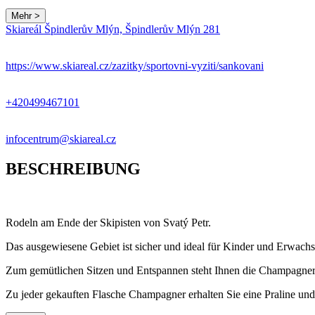
Mehr >
Skiareál Špindlerův Mlýn, Špindlerův Mlýn 281
https://www.skiareal.cz/zazitky/sportovni-vyziti/sankovani
+420499467101
infocentrum@skiareal.cz
BESCHREIBUNG
Rodeln am Ende der Skipisten von Svatý Petr.
Das ausgewiesene Gebiet ist sicher und ideal für Kinder und Erwach
Zum gemütlichen Sitzen und Entspannen steht Ihnen die Champagner
Zu jeder gekauften Flasche Champagner erhalten Sie eine Praline und 