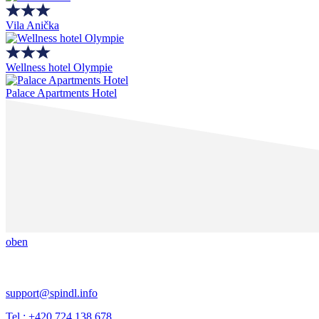
Vila Anička
Wellness hotel Olympie
Palace Apartments Hotel
oben
support@spindl.info
Tel.: +420 724 138 678