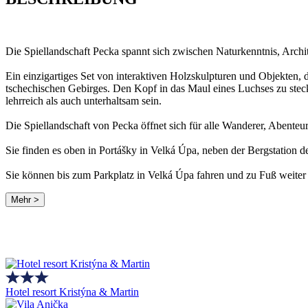
Die Spiellandschaft Pecka spannt sich zwischen Naturkenntnis, Archit
Ein einzigartiges Set von interaktiven Holzskulpturen und Objekten,
tschechischen Gebirges. Den Kopf in das Maul eines Luchses zu steck
lehrreich als auch unterhaltsam sein.
Die Spiellandschaft von Pecka öffnet sich für alle Wanderer, Abenteur
Sie finden es oben in Portášky in Velká Úpa, neben der Bergstation d
Sie können bis zum Parkplatz in Velká Úpa fahren und zu Fuß weiter z
Mehr >
Hotel resort Kristýna & Martin