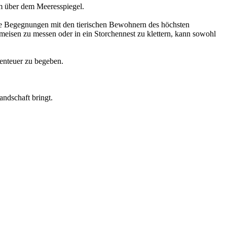
 m über dem Meeresspiegel.
roße Begegnungen mit den tierischen Bewohnern des höchsten
meisen zu messen oder in ein Storchennest zu klettern, kann sowohl
abenteuer zu begeben.
andschaft bringt.
Leaflet
|
© Seznam.cz a.s. a další