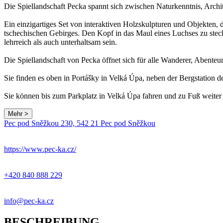
Die Spiellandschaft Pecka spannt sich zwischen Naturkenntnis, Archit
Ein einzigartiges Set von interaktiven Holzskulpturen und Objekten,
tschechischen Gebirges. Den Kopf in das Maul eines Luchses zu steck
lehrreich als auch unterhaltsam sein.
Die Spiellandschaft von Pecka öffnet sich für alle Wanderer, Abenteur
Sie finden es oben in Portášky in Velká Úpa, neben der Bergstation d
Sie können bis zum Parkplatz in Velká Úpa fahren und zu Fuß weiter z
Mehr >
Pec pod Sněžkou 230, 542 21 Pec pod Sněžkou
+
−
https://www.pec-ka.cz/
+420 840 888 229
info@pec-ka.cz
BESCHREIBUNG