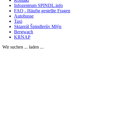
Kontakt
Infozentrum SPINDL.info
FAQ - Häufig gestellte Fragen
Autobusse
Taxi
Skiareál Špindlerův Mlýn
Bergwach
KRNAP
Wir suchen ... laden ...