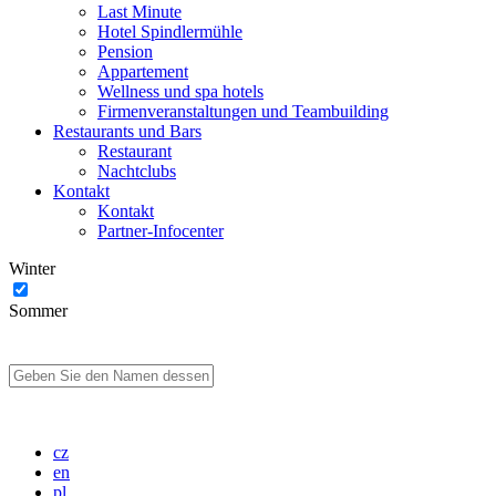
Last Minute
Hotel Spindlermühle
Pension
Appartement
Wellness und spa hotels
Firmenveranstaltungen und Teambuilding
Restaurants und Bars
Restaurant
Nachtclubs
Kontakt
Kontakt
Partner-Infocenter
Winter
Sommer
cz
en
pl