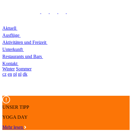
Aktuell
Ausflüge
Aktivitäten und Freizeit
Unterkunft
Restaurants und Bars
Kontakt
Winter
Sommer
cz
en
pl
nl
dk
UNSER TIPP
YOGA DAY
Mehr lesen