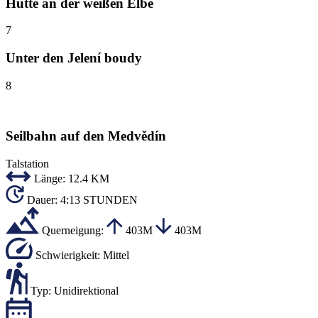
Hütte an der weißen Elbe
7
Unter den Jelení boudy
8
Seilbahn auf den Medvědín
Talstation
Länge:
12.4 KM
Dauer:
4:13 STUNDEN
Querneigung:
403M
403M
Schwierigkeit:
Mittel
Typ:
Unidirektional