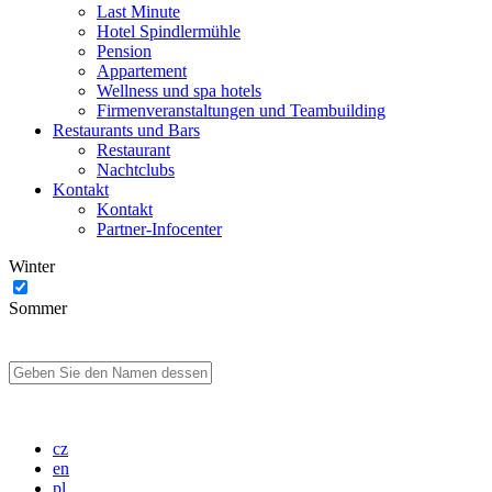
Last Minute
Hotel Spindlermühle
Pension
Appartement
Wellness und spa hotels
Firmenveranstaltungen und Teambuilding
Restaurants und Bars
Restaurant
Nachtclubs
Kontakt
Kontakt
Partner-Infocenter
Winter
Sommer
cz
en
pl