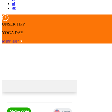
nl
dk
UNSER TIPP
YOGA DAY
Mehr lesen