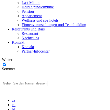
Last Minute
Hotel Spindlermühle
Pension
Appartement
Wellness und spa hotels
Firmenveranstaltungen und Teambuilding
Restaurants und Bars
Restaurant
Nachtclubs
Kontakt
Kontakt
Partner-Infocenter
Winter
Sommer
cz
en
pl