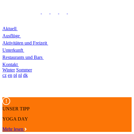
Aktuell
Ausflüge
Aktivitäten und Freizeit
Unterkunft
Restaurants und Bars
Kontakt
Winter
Sommer
cz
en
pl
nl
dk
UNSER TIPP
YOGA DAY
Mehr lesen