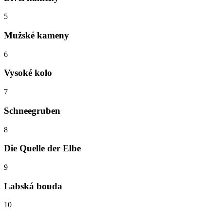
5
Mužské kameny
6
Vysoké kolo
7
Schneegruben
8
Die Quelle der Elbe
9
Labská bouda
10