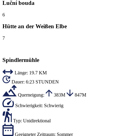
Luční bouda
6
Hütte an der Weißen Elbe
7
Spindlermühle
Länge:
19.7 KM
Dauer:
6:23 STUNDEN
Querneigung:
383M
847M
Schwierigkeit:
Schwierig
Typ:
Unidirektional
Geeigneter Zeitraum:
Sommer