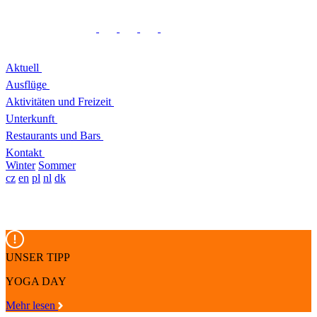
Aktuell
Ausflüge
Aktivitäten und Freizeit
Unterkunft
Restaurants und Bars
Kontakt
Winter
Sommer
cz
en
pl
nl
dk
UNSER TIPP
YOGA DAY
Mehr lesen