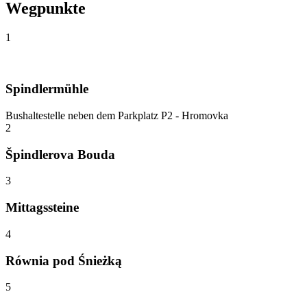
Wegpunkte
1
Spindlermühle
Bushaltestelle neben dem Parkplatz P2 - Hromovka
2
Špindlerova Bouda
3
Mittagssteine
4
Równia pod Śnieżką
5