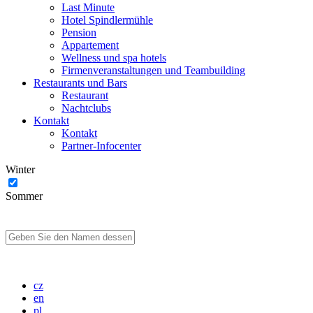
Last Minute
Hotel Spindlermühle
Pension
Appartement
Wellness und spa hotels
Firmenveranstaltungen und Teambuilding
Restaurants und Bars
Restaurant
Nachtclubs
Kontakt
Kontakt
Partner-Infocenter
Winter
Sommer
cz
en
pl