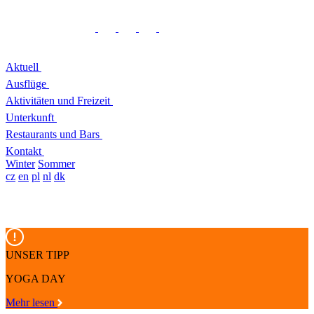
Aktuell
Ausflüge
Aktivitäten und Freizeit
Unterkunft
Restaurants und Bars
Kontakt
Winter
Sommer
cz
en
pl
nl
dk
UNSER TIPP
YOGA DAY
Mehr lesen