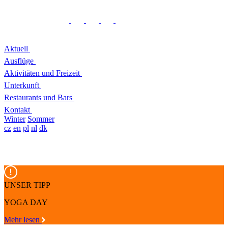
Aktuell
Ausflüge
Aktivitäten und Freizeit
Unterkunft
Restaurants und Bars
Kontakt
Winter
Sommer
cz
en
pl
nl
dk
UNSER TIPP
YOGA DAY
Mehr lesen