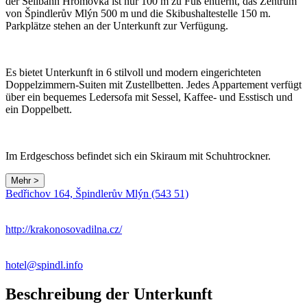
der Seilbahn Hromovka ist nur 100 m zu Fuß entfernt, das Zentrum
von Špindlerův Mlýn 500 m und die Skibushaltestelle 150 m.
Parkplätze stehen an der Unterkunft zur Verfügung.
Es bietet Unterkunft in 6 stilvoll und modern eingerichteten
Doppelzimmern-Suiten mit Zustellbetten. Jedes Appartement verfügt
über ein bequemes Ledersofa mit Sessel, Kaffee- und Esstisch und
ein Doppelbett.
Im Erdgeschoss befindet sich ein Skiraum mit Schuhtrockner.
Mehr >
Bedřichov 164, Špindlerův Mlýn (543 51)
http://krakonosovadilna.cz/
hotel@spindl.info
Beschreibung der Unterkunft