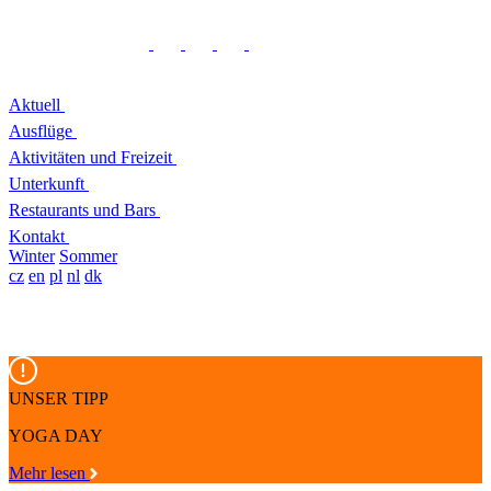
Aktuell
Ausflüge
Aktivitäten und Freizeit
Unterkunft
Restaurants und Bars
Kontakt
Winter
Sommer
cz
en
pl
nl
dk
UNSER TIPP
YOGA DAY
Mehr lesen