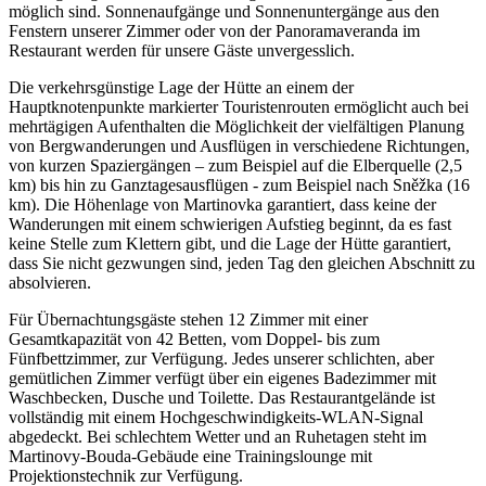
möglich sind. Sonnenaufgänge und Sonnenuntergänge aus den
Fenstern unserer Zimmer oder von der Panoramaveranda im
Restaurant werden für unsere Gäste unvergesslich.
Die verkehrsgünstige Lage der Hütte an einem der
Hauptknotenpunkte markierter Touristenrouten ermöglicht auch bei
mehrtägigen Aufenthalten die Möglichkeit der vielfältigen Planung
von Bergwanderungen und Ausflügen in verschiedene Richtungen,
von kurzen Spaziergängen – zum Beispiel auf die Elberquelle (2,5
km) bis hin zu Ganztagesausflügen - zum Beispiel nach Sněžka (16
km). Die Höhenlage von Martinovka garantiert, dass keine der
Wanderungen mit einem schwierigen Aufstieg beginnt, da es fast
keine Stelle zum Klettern gibt, und die Lage der Hütte garantiert,
dass Sie nicht gezwungen sind, jeden Tag den gleichen Abschnitt zu
absolvieren.
Für Übernachtungsgäste stehen 12 Zimmer mit einer
Gesamtkapazität von 42 Betten, vom Doppel- bis zum
Fünfbettzimmer, zur Verfügung. Jedes unserer schlichten, aber
gemütlichen Zimmer verfügt über ein eigenes Badezimmer mit
Waschbecken, Dusche und Toilette. Das Restaurantgelände ist
vollständig mit einem Hochgeschwindigkeits-WLAN-Signal
abgedeckt. Bei schlechtem Wetter und an Ruhetagen steht im
Martinovy-Bouda-Gebäude eine Trainingslounge mit
Projektionstechnik zur Verfügung.