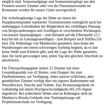
möglich sind. Sonnenaufgänge und Sonnenuntergänge aus den
Fenstern unserer Zimmer oder von der Panoramaveranda im
Restaurant werden für unsere Gäste unvergesslich.
Die verkehrsgünstige Lage der Hütte an einem der
Hauptknotenpunkte markierter Touristenrouten ermöglicht auch bei
mehrtägigen Aufenthalten die Möglichkeit der vielfältigen Planung
von Bergwanderungen und Ausflügen in verschiedene Richtungen,
von kurzen Spaziergängen – zum Beispiel auf die Elberquelle (2,5
km) bis hin zu Ganztagesausflügen - zum Beispiel nach Sněžka (16
km). Die Höhenlage von Martinovka garantiert, dass keine der
Wanderungen mit einem schwierigen Aufstieg beginnt, da es fast
keine Stelle zum Klettern gibt, und die Lage der Hütte garantiert,
dass Sie nicht gezwungen sind, jeden Tag den gleichen Abschnitt zu
absolvieren.
Für Übernachtungsgäste stehen 12 Zimmer mit einer
Gesamtkapazität von 42 Betten, vom Doppel- bis zum
Fünfbettzimmer, zur Verfügung. Jedes unserer schlichten, aber
gemütlichen Zimmer verfügt über ein eigenes Badezimmer mit
Waschbecken, Dusche und Toilette. Das Restaurantgelände ist
vollständig mit einem Hochgeschwindigkeits-WLAN-Signal
abgedeckt. Bei schlechtem Wetter und an Ruhetagen steht im
Martinovy-Bouda-Gebäude eine Trainingslounge mit
Projektionstechnik zur Verfügung.