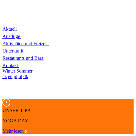
Aktuell
Ausflüge
Aktivitäten und Freizeit
Unterkunft
Restaurants und Bars
Kontakt
Winter
Sommer
cz
en
pl
nl
dk
UNSER TIPP
YOGA DAY
Mehr lesen