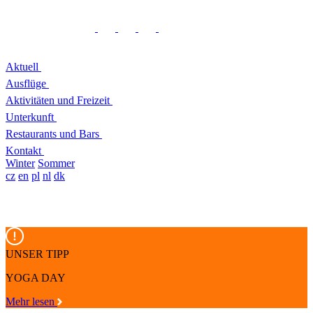
Aktuell
Ausflüge
Aktivitäten und Freizeit
Unterkunft
Restaurants und Bars
Kontakt
Winter
Sommer
cz
en
pl
nl
dk
UNSER TIPP
YOGA DAY
Mehr lesen