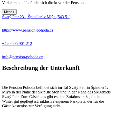
Verkehrsmittel befindet sich direkt vor der Pension.
Mehr >
Leaflet
|
© Seznam.cz a.s. a další
Svatý Petr 231, Špindlerův Mlýn (543 51)
+
−
https://www.pension-pohoda.cz
+420 605 901 212
info@pension-pohoda.cz
Beschreibung der Unterkunft
Die Pension Pohoda befindet sich im Tal Svatý Petr in Špindlerův
Mlýn in der Nähe der Skipiste Stoh und in der Nähe des Skigebiets
Svatý Petr. Zum Gästehaus gibt es eine Zufahrtsstraße, die im
Winter gut gepflegt ist, inklusive eigenem Parkplatz, der für die
Gäste kostenlos zur Verfügung steht.