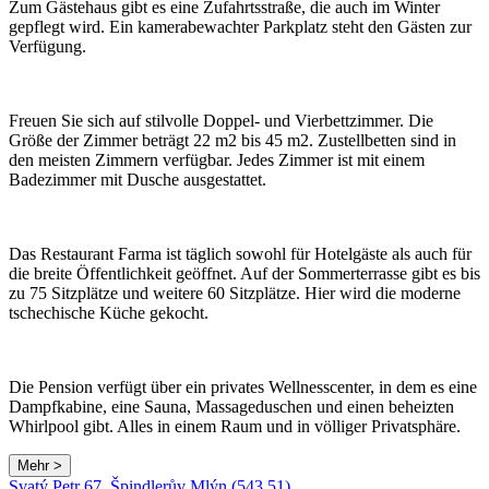
Zum Gästehaus gibt es eine Zufahrtsstraße, die auch im Winter
gepflegt wird. Ein kamerabewachter Parkplatz steht den Gästen zur
Verfügung.
Freuen Sie sich auf stilvolle Doppel- und Vierbettzimmer. Die
Größe der Zimmer beträgt 22 m2 bis 45 m2. Zustellbetten sind in
den meisten Zimmern verfügbar. Jedes Zimmer ist mit einem
Badezimmer mit Dusche ausgestattet.
Das Restaurant Farma ist täglich sowohl für Hotelgäste als auch für
die breite Öffentlichkeit geöffnet. Auf der Sommerterrasse gibt es bis
zu 75 Sitzplätze und weitere 60 Sitzplätze. Hier wird die moderne
tschechische Küche gekocht.
Die Pension verfügt über ein privates Wellnesscenter, in dem es eine
Dampfkabine, eine Sauna, Massageduschen und einen beheizten
Whirlpool gibt. Alles in einem Raum und in völliger Privatsphäre.
Mehr >
Leaflet
|
© Seznam.cz a.s. a další
Svatý Petr 67, Špindlerův Mlýn (543 51)