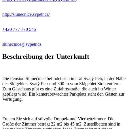
+
−
http://slunecnice.svpetr.cz/
+420 777 770 545
slunecnice@svpetr.cz
Beschreibung der Unterkunft
Die Pension Slunečnice befindet sich im Tal Svatý Petr, in der Nähe
des Skigebiets Svatý Petr und 300 m vom Skigebiet Stoh entfernt.
Zum Gästehaus gibt es eine Zufahrtsstraße, die auch im Winter
gepflegt wird. Ein kamerabewachter Parkplatz steht den Gästen zur
Verfügung.
Freuen Sie sich auf stilvolle Doppel- und Vierbettzimmer. Die
Größe der Zimmer beträgt 22 m2 bis 45 m2. Zustellbetten sind in