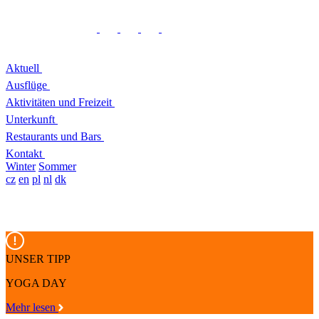
Aktuell
Ausflüge
Aktivitäten und Freizeit
Unterkunft
Restaurants und Bars
Kontakt
Winter
Sommer
cz
en
pl
nl
dk
UNSER TIPP
YOGA DAY
Mehr lesen