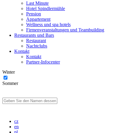
Last Minute
Hotel Spindlermühle
Pension
Appartement
Wellness und spa hotels
Firmenveranstaltungen und Teambuilding
Restaurants und Bars
Restaurant
Nachtclubs
Kontakt
Kontakt
Partner-Infocenter
Winter
Sommer
cz
en
pl