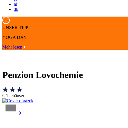
nl
dk
UNSER TIPP
YOGA DAY
Mehr lesen
Penzion Lovochemie
Gästehäuser
9