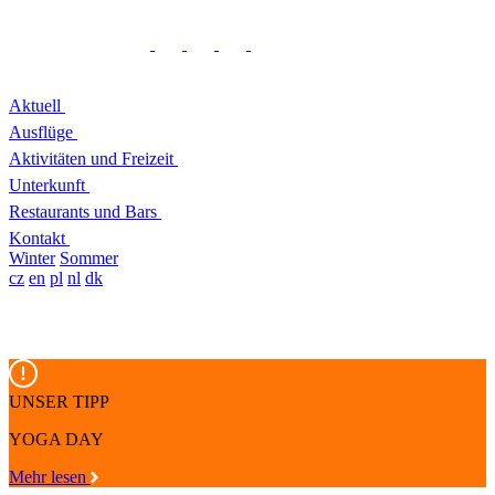
Aktuell
Ausflüge
Aktivitäten und Freizeit
Unterkunft
Restaurants und Bars
Kontakt
Winter
Sommer
cz
en
pl
nl
dk
UNSER TIPP
YOGA DAY
Mehr lesen