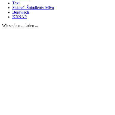
Taxi
Skiareál Špindlerův Mlýn
Bergwach
KRNAP
Wir suchen ... laden ...