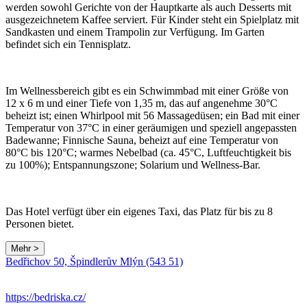
werden sowohl Gerichte von der Hauptkarte als auch Desserts mit
ausgezeichnetem Kaffee serviert. Für Kinder steht ein Spielplatz mit
Sandkasten und einem Trampolin zur Verfügung. Im Garten
befindet sich ein Tennisplatz.
Im Wellnessbereich gibt es ein Schwimmbad mit einer Größe von
12 x 6 m und einer Tiefe von 1,35 m, das auf angenehme 30°C
beheizt ist; einen Whirlpool mit 56 Massagedüsen; ein Bad mit einer
Temperatur von 37°C in einer geräumigen und speziell angepassten
Badewanne; Finnische Sauna, beheizt auf eine Temperatur von
80°C bis 120°C; warmes Nebelbad (ca. 45°C, Luftfeuchtigkeit bis
zu 100%); Entspannungszone; Solarium und Wellness-Bar.
Das Hotel verfügt über ein eigenes Taxi, das Platz für bis zu 8
Personen bietet.
Mehr >
Leaflet
|
© Seznam.cz a.s. a další
Bedřichov 50, Špindlerův Mlýn (543 51)
+
−
https://bedriska.cz/