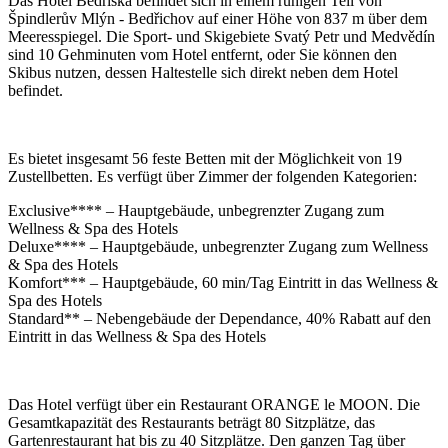
Das Hotel Bedřiška befindet sich in einem ruhigen Teil von
Špindlerův Mlýn - Bedřichov auf einer Höhe von 837 m über dem
Meeresspiegel. Die Sport- und Skigebiete Svatý Petr und Medvědín
sind 10 Gehminuten vom Hotel entfernt, oder Sie können den
Skibus nutzen, dessen Haltestelle sich direkt neben dem Hotel
befindet.
Es bietet insgesamt 56 feste Betten mit der Möglichkeit von 19
Zustellbetten. Es verfügt über Zimmer der folgenden Kategorien:
Exclusive**** – Hauptgebäude, unbegrenzter Zugang zum
Wellness & Spa des Hotels
Deluxe**** – Hauptgebäude, unbegrenzter Zugang zum Wellness
& Spa des Hotels
Komfort*** – Hauptgebäude, 60 min/Tag Eintritt in das Wellness &
Spa des Hotels
Standard** – Nebengebäude der Dependance, 40% Rabatt auf den
Eintritt in das Wellness & Spa des Hotels
Das Hotel verfügt über ein Restaurant ORANGE le MOON. Die
Gesamtkapazität des Restaurants beträgt 80 Sitzplätze, das
Gartenrestaurant hat bis zu 40 Sitzplätze. Den ganzen Tag über