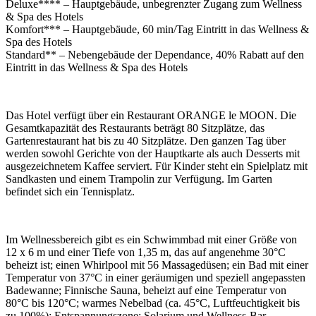
Deluxe**** – Hauptgebäude, unbegrenzter Zugang zum Wellness
& Spa des Hotels
Komfort*** – Hauptgebäude, 60 min/Tag Eintritt in das Wellness &
Spa des Hotels
Standard** – Nebengebäude der Dependance, 40% Rabatt auf den
Eintritt in das Wellness & Spa des Hotels
Das Hotel verfügt über ein Restaurant ORANGE le MOON. Die
Gesamtkapazität des Restaurants beträgt 80 Sitzplätze, das
Gartenrestaurant hat bis zu 40 Sitzplätze. Den ganzen Tag über
werden sowohl Gerichte von der Hauptkarte als auch Desserts mit
ausgezeichnetem Kaffee serviert. Für Kinder steht ein Spielplatz mit
Sandkasten und einem Trampolin zur Verfügung. Im Garten
befindet sich ein Tennisplatz.
Im Wellnessbereich gibt es ein Schwimmbad mit einer Größe von
12 x 6 m und einer Tiefe von 1,35 m, das auf angenehme 30°C
beheizt ist; einen Whirlpool mit 56 Massagedüsen; ein Bad mit einer
Temperatur von 37°C in einer geräumigen und speziell angepassten
Badewanne; Finnische Sauna, beheizt auf eine Temperatur von
80°C bis 120°C; warmes Nebelbad (ca. 45°C, Luftfeuchtigkeit bis
zu 100%); Entspannungszone; Solarium und Wellness-Bar.