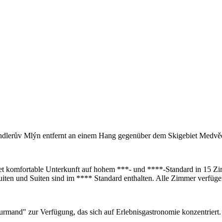
ndlerův Mlýn entfernt an einem Hang gegenüber dem Skigebiet Medvě
et komfortable Unterkunft auf hohem ***- und ****-Standard in 15 Z
ten und Suiten sind im **** Standard enthalten. Alle Zimmer verfüge
urmand" zur Verfügung, das sich auf Erlebnisgastronomie konzentriert.