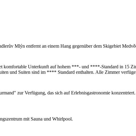
ndlerův Mlýn entfernt an einem Hang gegenüber dem Skigebiet Medvě
et komfortable Unterkunft auf hohem ***- und ****-Standard in 15 Z
ten und Suiten sind im **** Standard enthalten. Alle Zimmer verfüge
urmand" zur Verfügung, das sich auf Erlebnisgastronomie konzentriert.
nungszentrum mit Sauna und Whirlpool.