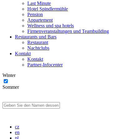
Last Minute
Hotel Spindlermühle
Pension
Appartement
Wellness und spa hotels
Firmenveranstaltungen und Teambuilding
Restaurants und Bars
Restaurant
Nachtclubs
Kontakt
Kontakt
Partner-Infocenter
Winter
Sommer
cz
en
pl