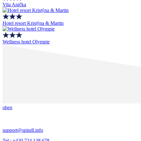
Vila Anička
Hotel resort Kristýna & Martin
Wellness hotel Olympie
oben
support@spindl.info
Tel.: +420 724 138 678