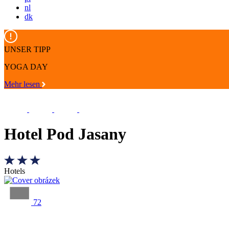
nl
dk
UNSER TIPP
YOGA DAY
Mehr lesen
Hotel Pod Jasany
Hotels
72