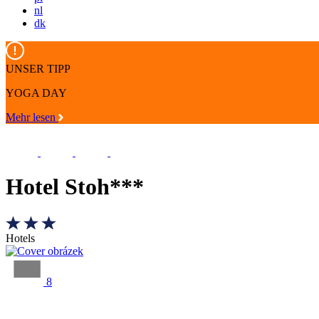
nl
dk
UNSER TIPP
YOGA DAY
Mehr lesen
Hotel Stoh***
Hotels
8