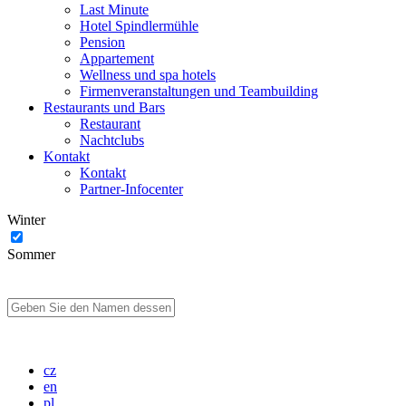
Last Minute
Hotel Spindlermühle
Pension
Appartement
Wellness und spa hotels
Firmenveranstaltungen und Teambuilding
Restaurants und Bars
Restaurant
Nachtclubs
Kontakt
Kontakt
Partner-Infocenter
Winter
Sommer
cz
en
pl