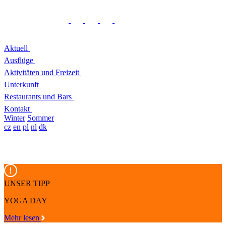
Aktuell
Ausflüge
Aktivitäten und Freizeit
Unterkunft
Restaurants und Bars
Kontakt
Winter
Sommer
cz
en
pl
nl
dk
UNSER TIPP
YOGA DAY
Mehr lesen