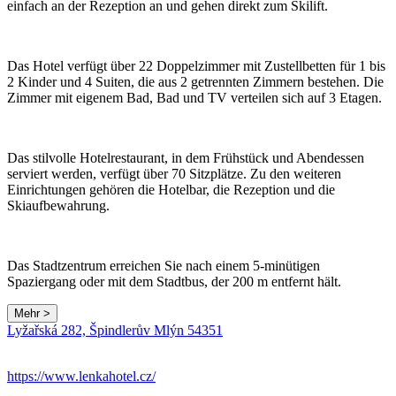
einfach an der Rezeption an und gehen direkt zum Skilift.
Das Hotel verfügt über 22 Doppelzimmer mit Zustellbetten für 1 bis
2 Kinder und 4 Suiten, die aus 2 getrennten Zimmern bestehen. Die
Zimmer mit eigenem Bad, Bad und TV verteilen sich auf 3 Etagen.
Das stilvolle Hotelrestaurant, in dem Frühstück und Abendessen
serviert werden, verfügt über 70 Sitzplätze. Zu den weiteren
Einrichtungen gehören die Hotelbar, die Rezeption und die
Skiaufbewahrung.
Das Stadtzentrum erreichen Sie nach einem 5-minütigen
Spaziergang oder mit dem Stadtbus, der 200 m entfernt hält.
Mehr >
Leaflet
|
© Seznam.cz a.s. a další
Lyžařská 282, Špindlerův Mlýn 54351
+
−
https://www.lenkahotel.cz/