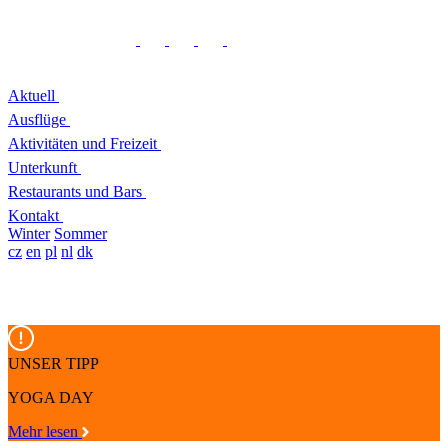
Aktuell
Ausflüge
Aktivitäten und Freizeit
Unterkunft
Restaurants und Bars
Kontakt
Winter
Sommer
cz
en
pl
nl
dk
UNSER TIPP
YOGA DAY
Mehr lesen