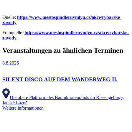
Quelle:
https://www.mestospindleruvmlyn.cz/akce/rybarske-
zavody
Fotoquelle:
https://www.mestospindleruvmlyn.cz/akce/rybarske-
zavody
Veranstaltungen zu ähnlichen Terminen
8.8.2026
SILENT DISCO AUF DEM WANDERWEG II.
Die obere Plattform des Baumkronenpfads im Riesengebirge,
Jánské Lázně
Weitere informationen