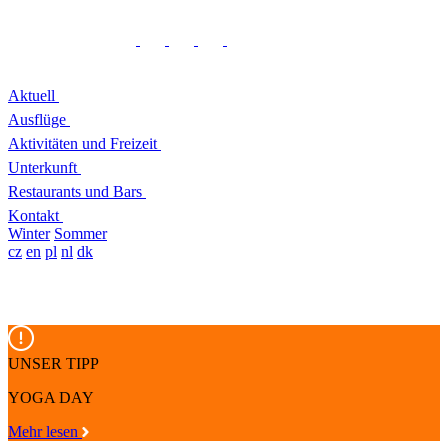
Aktuell
Ausflüge
Aktivitäten und Freizeit
Unterkunft
Restaurants und Bars
Kontakt
Winter
Sommer
cz
en
pl
nl
dk
UNSER TIPP
YOGA DAY
Mehr lesen