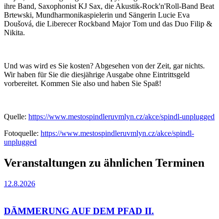
ihre Band, Saxophonist KJ Sax, die Akustik-Rock'n'Roll-Band Beat
Brtewski, Mundharmonikaspielerin und Sängerin Lucie Eva
Doušová, die Liberecer Rockband Major Tom und das Duo Filip &
Nikita.
Und was wird es Sie kosten? Abgesehen von der Zeit, gar nichts.
Wir haben für Sie die diesjährige Ausgabe ohne Eintrittsgeld
vorbereitet. Kommen Sie also und haben Sie Spaß!
Quelle:
https://www.mestospindleruvmlyn.cz/akce/spindl-unplugged
Fotoquelle:
https://www.mestospindleruvmlyn.cz/akce/spindl-
unplugged
Veranstaltungen zu ähnlichen Terminen
12.8.2026
DÄMMERUNG AUF DEM PFAD II.