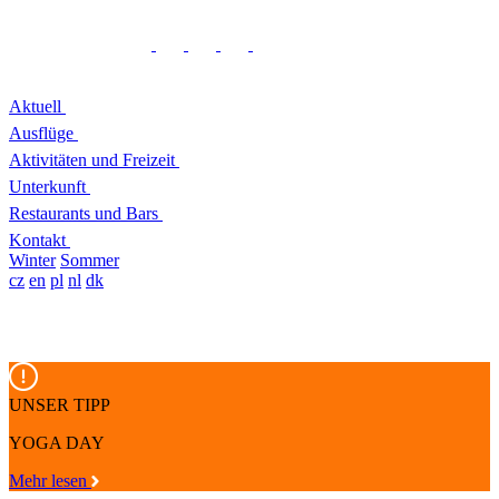
Aktuell
Ausflüge
Aktivitäten und Freizeit
Unterkunft
Restaurants und Bars
Kontakt
Winter
Sommer
cz
en
pl
nl
dk
UNSER TIPP
YOGA DAY
Mehr lesen