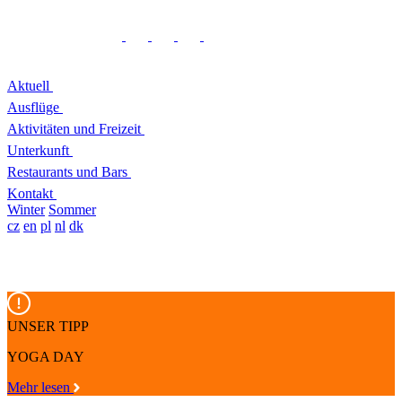
Aktuell
Ausflüge
Aktivitäten und Freizeit
Unterkunft
Restaurants und Bars
Kontakt
Winter
Sommer
cz
en
pl
nl
dk
UNSER TIPP
YOGA DAY
Mehr lesen