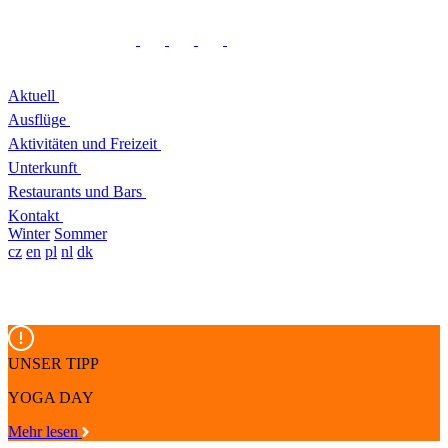
Aktuell
Ausflüge
Aktivitäten und Freizeit
Unterkunft
Restaurants und Bars
Kontakt
Winter
Sommer
cz
en
pl
nl
dk
UNSER TIPP
YOGA DAY
Mehr lesen