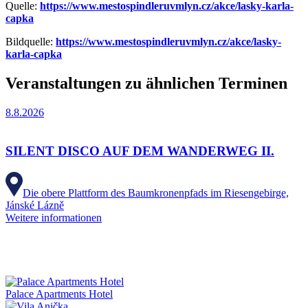
Quelle:
https://www.mestospindleruvmlyn.cz/akce/lasky-karla-
capka
Bildquelle:
https://www.mestospindleruvmlyn.cz/akce/lasky-
karla-capka
Veranstaltungen zu ähnlichen Terminen
8.8.2026
SILENT DISCO AUF DEM WANDERWEG II.
Die obere Plattform des Baumkronenpfads im Riesengebirge,
Jánské Lázně
Weitere informationen
Palace Apartments Hotel