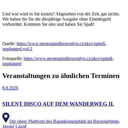
Und was wird es Sie kosten? Abgesehen von der Zeit, gar nichts.
Wir haben für Sie die diesjährige Ausgabe ohne Eintrittsgeld
vorbereitet. Kommen Sie also und haben Sie Spaß!
Quelle:
https://www.mestospindleruvmlyn.cz/akce/spindl-
unplugged-vol-2
Fotoquelle:
https://www.mestospindleruvmlyn.cz/akce/spindl-
unplugged
Veranstaltungen zu ähnlichen Terminen
8.8.2026
SILENT DISCO AUF DEM WANDERWEG II.
Die obere Plattform des Baumkronenpfads im Riesengebirge,
Jánské Lázně