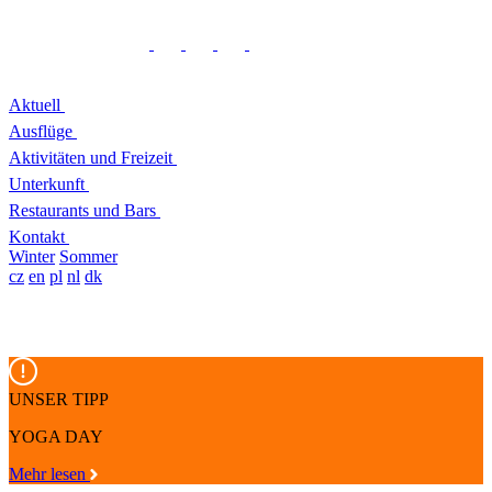
Aktuell
Ausflüge
Aktivitäten und Freizeit
Unterkunft
Restaurants und Bars
Kontakt
Winter
Sommer
cz
en
pl
nl
dk
UNSER TIPP
YOGA DAY
Mehr lesen