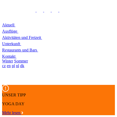
Aktuell
Ausflüge
Aktivitäten und Freizeit
Unterkunft
Restaurants und Bars
Kontakt
Winter
Sommer
cz
en
pl
nl
dk
UNSER TIPP
YOGA DAY
Mehr lesen