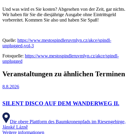
Und was wird es Sie kosten? Abgesehen von der Zeit, gar nichts.
Wir haben für Sie die diesjährige Ausgabe ohne Eintrittsgeld
vorbereitet. Kommen Sie also und haben Sie Spaß!
Quelle:
https://www.mestospindleruvmlyn.cz/akce/spindl-
unplugged-vol-3
Fotoquelle:
https://www.mestospindleruvmlyn.cz/akce/spindl-
unplugged
Veranstaltungen zu ähnlichen Terminen
8.8.2026
SILENT DISCO AUF DEM WANDERWEG II.
Die obere Plattform des Baumkronenpfads im Riesengebirge,
Jánské Lázně
Weitere informationen