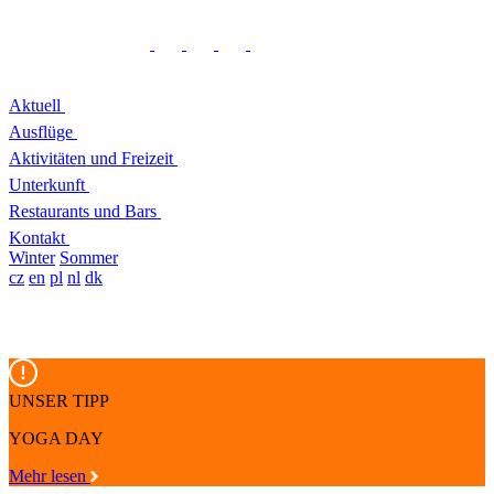
Aktuell
Ausflüge
Aktivitäten und Freizeit
Unterkunft
Restaurants und Bars
Kontakt
Winter
Sommer
cz
en
pl
nl
dk
UNSER TIPP
YOGA DAY
Mehr lesen