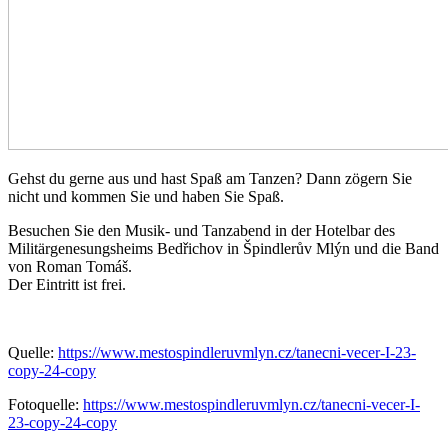
Gehst du gerne aus und hast Spaß am Tanzen? Dann zögern Sie
nicht und kommen Sie und haben Sie Spaß.
Besuchen Sie den Musik- und Tanzabend in der Hotelbar des
Militärgenesungsheims Bedřichov in Špindlerův Mlýn und die Band
von Roman Tomáš.
Der Eintritt ist frei.
Quelle:
https://www.mestospindleruvmlyn.cz/tanecni-vecer-I-23-
copy-24-copy
Fotoquelle:
https://www.mestospindleruvmlyn.cz/tanecni-vecer-I-
23-copy-24-copy