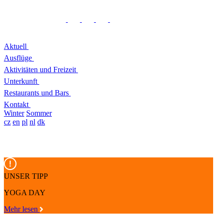
Aktuell
Ausflüge
Aktivitäten und Freizeit
Unterkunft
Restaurants und Bars
Kontakt
Winter
Sommer
cz
en
pl
nl
dk
UNSER TIPP
YOGA DAY
Mehr lesen