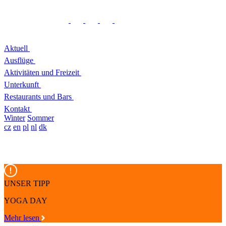
Aktuell
Ausflüge
Aktivitäten und Freizeit
Unterkunft
Restaurants und Bars
Kontakt
Winter
Sommer
cz
en
pl
nl
dk
UNSER TIPP
YOGA DAY
Mehr lesen