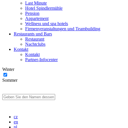
Last Minute
Hotel Spindlermühle
Pension
Appartement
Wellness und spa hotels
Firmenveranstaltungen und Teambuilding
Restaurants und Bars
Restaurant
Nachtclubs
Kontakt
Kontakt
Partner-Infocenter
Winter
Sommer
cz
en
pl