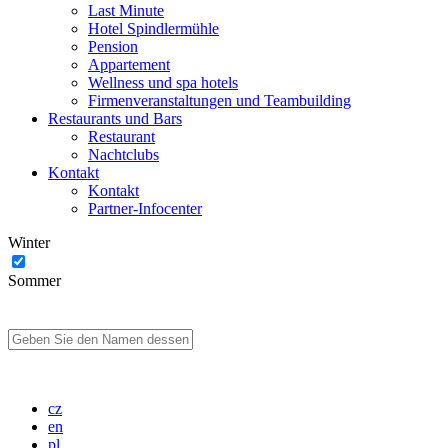
Last Minute
Hotel Spindlermühle
Pension
Appartement
Wellness und spa hotels
Firmenveranstaltungen und Teambuilding
Restaurants und Bars
Restaurant
Nachtclubs
Kontakt
Kontakt
Partner-Infocenter
Winter
Sommer
cz
en
pl