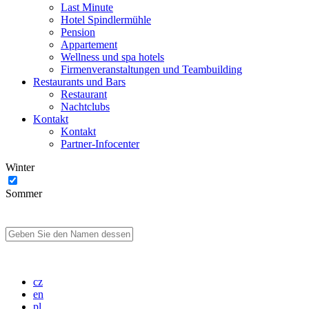
Last Minute
Hotel Spindlermühle
Pension
Appartement
Wellness und spa hotels
Firmenveranstaltungen und Teambuilding
Restaurants und Bars
Restaurant
Nachtclubs
Kontakt
Kontakt
Partner-Infocenter
Winter
Sommer
cz
en
pl